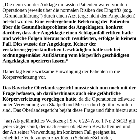
„Die neun von der Anklage umfassten Patienten waren vor den
Operationen jeweils über die normalen Risiken des Eingriffs (sog.
„Grundaufklärung“) durch einen Arzt (erg.: nicht den Angeklagten)
belehrt worden.
Eine weitergehende Belehrung der Patienten
über die Gesundheitsprobleme des Angeklagten, konkret
darüber, dass der Angeklagte einen Schlaganfall erlitten hatte
und welche Folgen hieraus noch resultierten, erfolgte in keinem
Fall. Dies wusste der Angeklagte. Keiner der
verfahrensgegenständlichen Geschädigten hätte sich bei
ordnungsgemäßer Aufklärung vom körperlich geschädigten
Angeklagten operieren lassen.“
Daher lag keine wirksame Einwilligung der Patienten in die
Körperverletzung vor.
Das Bayrische Oberlandesgericht musste sich nun noch mit der
Frage befassen, ob darüberhinaus auch eine gefährliche
Körperverletzung vorgelegen hatte
, da die Operationen teilweise
unter Verwendung von Skalpell und Messer durchgeführt worden
sind. Das Oberlandesgericht bejaht diese Frage und führt hierzu aus:
“ aa) Als gefährliches Werkzeug i.S.v. § 224 Abs. 1 Nr. 2 StGB gilt
jeder Gegenstand, der nach seiner objektiven Beschaffenheit und
der Art seiner Verwendung im konkreten Fall geeignet ist,
erhebliche Verletzungen zuzufügen (Schönke/Schröder,