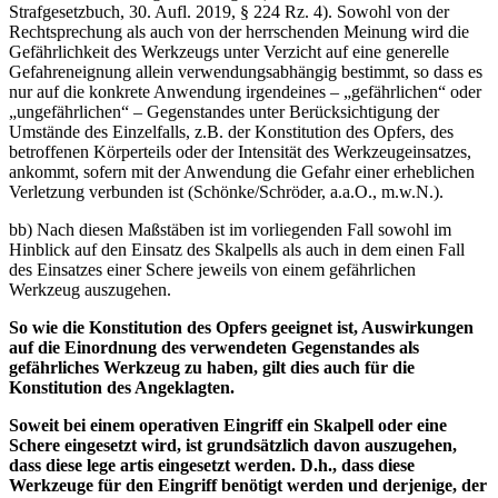
Strafgesetzbuch, 30. Aufl. 2019, § 224 Rz. 4). Sowohl von der
Rechtsprechung als auch von der herrschenden Meinung wird die
Gefährlichkeit des Werkzeugs unter Verzicht auf eine generelle
Gefahreneignung allein verwendungsabhängig bestimmt, so dass es
nur auf die konkrete Anwendung irgendeines – „gefährlichen“ oder
„ungefährlichen“ – Gegenstandes unter Berücksichtigung der
Umstände des Einzelfalls, z.B. der Konstitution des Opfers, des
betroffenen Körperteils oder der Intensität des Werkzeugeinsatzes,
ankommt, sofern mit der Anwendung die Gefahr einer erheblichen
Verletzung verbunden ist (Schönke/Schröder, a.a.O., m.w.N.).
bb) Nach diesen Maßstäben ist im vorliegenden Fall sowohl im
Hinblick auf den Einsatz des Skalpells als auch in dem einen Fall
des Einsatzes einer Schere jeweils von einem gefährlichen
Werkzeug auszugehen.
So wie die Konstitution des Opfers geeignet ist, Auswirkungen
auf die Einordnung des verwendeten Gegenstandes als
gefährliches Werkzeug zu haben, gilt dies auch für die
Konstitution des Angeklagten.
Soweit bei einem operativen Eingriff ein Skalpell oder eine
Schere eingesetzt wird, ist grundsätzlich davon auszugehen,
dass diese lege artis eingesetzt werden. D.h., dass diese
Werkzeuge für den Eingriff benötigt werden und derjenige, der