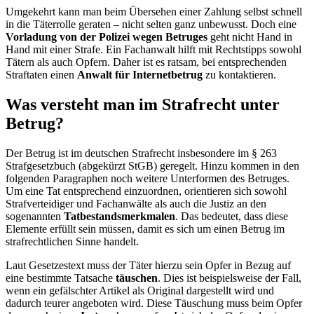
Umgekehrt kann man beim Übersehen einer Zahlung selbst schnell
in die Täterrolle geraten – nicht selten ganz unbewusst. Doch eine
Vorladung von der Polizei wegen Betruges
geht nicht Hand in
Hand mit einer Strafe. Ein Fachanwalt hilft mit Rechtstipps sowohl
Tätern als auch Opfern. Daher ist es ratsam, bei entsprechenden
Straftaten einen
Anwalt für Internetbetrug
zu kontaktieren.
Was versteht man im Strafrecht unter
Betrug?
Der Betrug ist im deutschen Strafrecht insbesondere im § 263
Strafgesetzbuch (abgekürzt StGB) geregelt. Hinzu kommen in den
folgenden Paragraphen noch weitere Unterformen des Betruges.
Um eine Tat entsprechend einzuordnen, orientieren sich sowohl
Strafverteidiger und Fachanwälte als auch die Justiz an den
sogenannten
Tatbestandsmerkmalen
. Das bedeutet, dass diese
Elemente erfüllt sein müssen, damit es sich um einen Betrug im
strafrechtlichen Sinne handelt.
Laut Gesetzestext muss der Täter hierzu sein Opfer in Bezug auf
eine bestimmte Tatsache
täuschen
. Dies ist beispielsweise der Fall,
wenn ein gefälschter Artikel als Original dargestellt wird und
dadurch teurer angeboten wird. Diese Täuschung muss beim Opfer