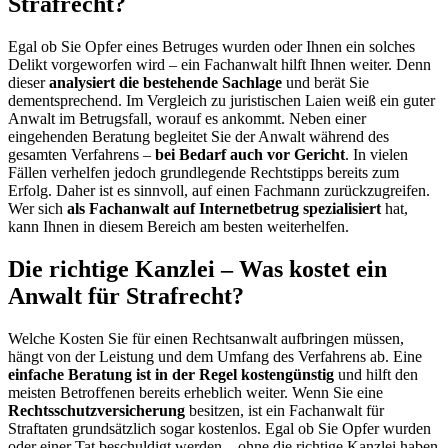
Strafrecht?
Egal ob Sie Opfer eines Betruges wurden oder Ihnen ein solches
Delikt vorgeworfen wird – ein Fachanwalt hilft Ihnen weiter. Denn
dieser
analysiert die bestehende Sachlage
und berät Sie
dementsprechend. Im Vergleich zu juristischen Laien weiß ein guter
Anwalt im Betrugsfall, worauf es ankommt. Neben einer
eingehenden Beratung begleitet Sie der Anwalt während des
gesamten Verfahrens –
bei Bedarf auch vor Gericht
. In vielen
Fällen verhelfen jedoch grundlegende Rechtstipps bereits zum
Erfolg. Daher ist es sinnvoll, auf einen Fachmann zurückzugreifen.
Wer sich
als Fachanwalt auf Internetbetrug spezialisiert
hat,
kann Ihnen in diesem Bereich am besten weiterhelfen.
Die richtige Kanzlei – Was kostet ein
Anwalt für Strafrecht?
Welche Kosten Sie für einen Rechtsanwalt aufbringen müssen,
hängt von der Leistung und dem Umfang des Verfahrens ab. Eine
einfache Beratung ist in der Regel kostengünstig
und hilft den
meisten Betroffenen bereits erheblich weiter. Wenn Sie eine
Rechtsschutzversicherung
besitzen, ist ein Fachanwalt für
Straftaten grundsätzlich sogar kostenlos. Egal ob Sie Opfer wurden
oder einer Tat beschuldigt werden – ohne die richtige Kanzlei haben