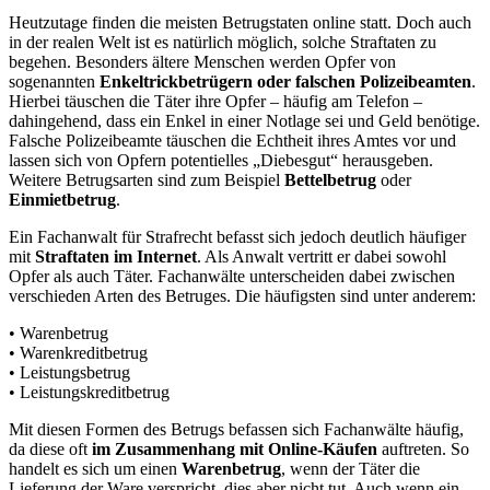
Heutzutage finden die meisten Betrugstaten online statt. Doch auch
in der realen Welt ist es natürlich möglich, solche Straftaten zu
begehen. Besonders ältere Menschen werden Opfer von
sogenannten
Enkeltrickbetrügern oder falschen Polizeibeamten
.
Hierbei täuschen die Täter ihre Opfer – häufig am Telefon –
dahingehend, dass ein Enkel in einer Notlage sei und Geld benötige.
Falsche Polizeibeamte täuschen die Echtheit ihres Amtes vor und
lassen sich von Opfern potentielles „Diebesgut“ herausgeben.
Weitere Betrugsarten sind zum Beispiel
Bettelbetrug
oder
Einmietbetrug
.
Ein Fachanwalt für Strafrecht befasst sich jedoch deutlich häufiger
mit
Straftaten im Internet
. Als Anwalt vertritt er dabei sowohl
Opfer als auch Täter. Fachanwälte unterscheiden dabei zwischen
verschieden Arten des Betruges. Die häufigsten sind unter anderem:
• Warenbetrug
• Warenkreditbetrug
• Leistungsbetrug
• Leistungskreditbetrug
Mit diesen Formen des Betrugs befassen sich Fachanwälte häufig,
da diese oft
im Zusammenhang mit Online-Käufen
auftreten. So
handelt es sich um einen
Warenbetrug
, wenn der Täter die
Lieferung der Ware verspricht, dies aber nicht tut. Auch wenn ein