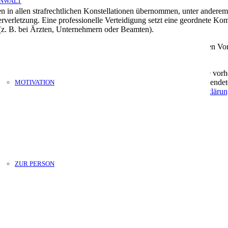
NWALT
en in allen strafrechtlichen Konstellationen übernommen, unter anderem
rverletzung. Eine professionelle Verteidigung setzt eine geordnete Kom
(z. B. bei Ärzten, Unternehmern oder Beamten).
agen hoch. Sie erhalten anschließend eine Rückmeldung zur weiteren Vor
Sie keine besonders sensiblen Daten (z. B. Gesundheitsdaten) ohne vor
 kann ein gesicherter Übertragungsweg vereinbart werden.Die abgesen
MOTIVATION
erarbeitet. Weitere Informationen finden Sie in der
Datenschutzerklärun
8 67 40 15 – ak@rechtsanwalt-ak.de
ZUR PERSON