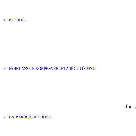
BETRUG
FAHRLÄSSIGE KÖRPERVERLETZUNG / TÖTUNG
tner an Ihrer Seite
echt für Erwachsene. Es geht hier weniger um die Bestrafung einer Ta
HAUSDURCHSUCHUNG
ende