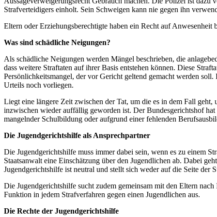
Aussageverweigerungsrecht Gebrauch machen. Die Polizei ist dazu verp
Strafverteidigers einholt. Sein Schweigen kann nie gegen ihn verwen
Eltern oder Erziehungsberechtigte haben ein Recht auf Anwesenheit b
Was sind schädliche Neigungen?
Als schädliche Neigungen werden Mängel beschrieben, die anlagebedi
dass weitere Straftaten auf ihrer Basis entstehen können. Diese Straf
Persönlichkeitsmangel, der vor Gericht geltend gemacht werden soll.
Urteils noch vorliegen.
Liegt eine längere Zeit zwischen der Tat, um die es in dem Fall geht, 
inzwischen wieder auffällig geworden ist. Der Bundesgerichtshof ha
mangelnder Schulbildung oder aufgrund einer fehlenden Berufsausbi
Die Jugendgerichtshilfe als Ansprechpartner
Die Jugendgerichtshilfe muss immer dabei sein, wenn es zu einem St
Staatsanwalt eine Einschätzung über den Jugendlichen ab. Dabei ge
Jugendgerichtshilfe ist neutral und stellt sich weder auf die Seite der
Die Jugendgerichtshilfe sucht zudem gemeinsam mit den Eltern nach L
Funktion in jedem Strafverfahren gegen einen Jugendlichen aus.
Die Rechte der Jugendgerichtshilfe