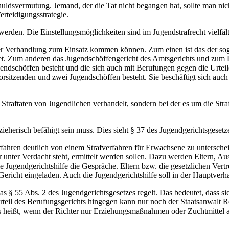
huldsvermutung. Jemand, der die Tat nicht begangen hat, sollte man nic
rteidigungsstrategie.
 werden. Die Einstellungsmöglichkeiten sind im Jugendstrafrecht vielfäl
der Verhandlung zum Einsatz kommen können. Zum einen ist das der soge
. Zum anderen das Jugendschöffengericht des Amtsgerichts und zum D
endschöffen besteht und die sich auch mit Berufungen gegen die Urteil
rsitzenden und zwei Jugendschöffen besteht. Sie beschäftigt sich auch 
 Straftaten von Jugendlichen verhandelt, sondern bei der es um die St
ieherisch befähigt sein muss. Dies sieht § 37 des Jugendgerichtsgesetze
rfahren deutlich von einem Strafverfahren für Erwachsene zu unterscheid
 unter Verdacht steht, ermittelt werden sollen. Dazu werden Eltern, 
Jugendgerichtshilfe die Gespräche. Eltern bzw. die gesetzlichen Vert
richt eingeladen. Auch die Jugendgerichtshilfe soll in der Hauptverh
as § 55 Abs. 2 des Jugendgerichtsgesetzes regelt. Das bedeutet, dass 
rteil des Berufungsgerichts hingegen kann nur noch der Staatsanwalt R
as heißt, wenn der Richter nur Erziehungsmaßnahmen oder Zuchtmittel