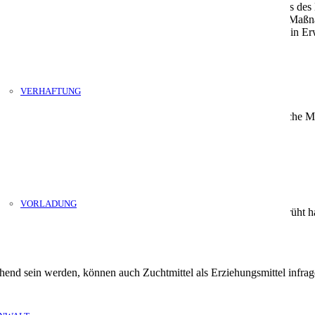
reich), Arrest oder das Befolgen von Anweisungen stehen im Fokus des
che Neigungen gegeben sind. Selbst in schweren Fällen dient die Maßn
en Verbrechen wie beispielsweise Raub oder Totschlag. Während ein Er
in folgende Gruppierungen:
VERHAFTUNG
möglichkeit und fordern keinen Eintrag ins Strafregister. Mögliche M
VORLADUNG
Tat gegeben ist. Wer die Wände beispielsweise mit Graffiti besprüht ha
ung ist denkbar.
hend sein werden, können auch Zuchtmittel als Erziehungsmittel inf