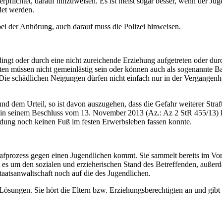
flichtet, darauf hinzuweisen. Es ist meist sogar besser, wenn der Juge
det werden.
ei der Anhörung, auch darauf muss die Polizei hinweisen.
ngt oder durch eine nicht zureichende Erziehung aufgetreten oder durc
taten müssen nicht gemeinlästig sein oder können auch als sogenannte Bag
 Die schädlichen Neigungen dürfen nicht einfach nur in der Vergangenh
und dem Urteil, so ist davon auszugehen, dass die Gefahr weiterer Strafta
t in seinem Beschluss vom 13. November 2013 (Az.: Az 2 StR 455/13) k
ldung noch keinen Fuß im festen Erwerbsleben fassen konnte.
rafprozess gegen einen Jugendlichen kommt. Sie sammelt bereits im V
ht es um den sozialen und erzieherischen Stand des Betreffenden, auß
 Staatsanwaltschaft noch auf die des Jugendlichen.
ösungen. Sie hört die Eltern bzw. Erziehungsberechtigten an und gibt 