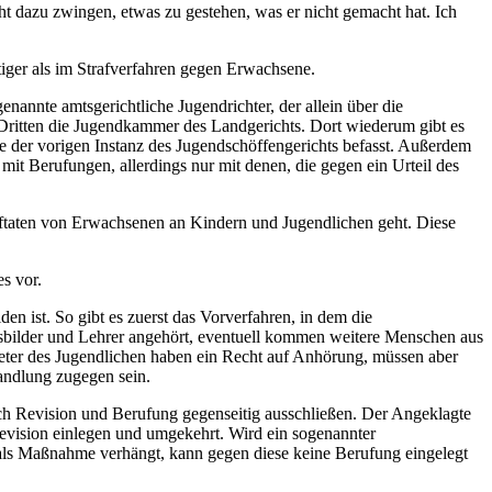
ht dazu zwingen, etwas zu gestehen, was er nicht gemacht hat. Ich
tiger als im Strafverfahren gegen Erwachsene.
nannte amtsgerichtliche Jugendrichter, der allein über die
ritten die Jugendkammer des Landgerichts. Dort wiederum gibt es
e der vorigen Instanz des Jugendschöffengerichts befasst. Außerdem
mit Berufungen, allerdings nur mit denen, die gegen ein Urteil des
raftaten von Erwachsenen an Kindern und Jugendlichen geht. Diese
s vor.
en ist. So gibt es zuerst das Vorverfahren, in dem die
Ausbilder und Lehrer angehört, eventuell kommen weitere Menschen aus
reter des Jugendlichen haben ein Recht auf Anhörung, müssen aber
andlung zugegen sein.
sich Revision und Berufung gegenseitig ausschließen. Der Angeklagte
evision einlegen und umgekehrt. Wird ein sogenannter
 als Maßnahme verhängt, kann gegen diese keine Berufung eingelegt