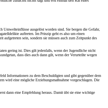
ndliche zunächst nichts sagt und erst einmal den Rat eines
h Umwelteinflüsse ausgelöst worden sind. Sie bergen die Gefahr,
atelldelikte auftreten. Im Prinzip geht es also um einen
eit aufgetreten sein, sondern sie müssen auch zum Zeitpunkt des
ten gering ist. Dies gilt jedenfalls, wenn der Jugendliche nicht
undgetan, dass dies auch dann gilt, wenn der Verurteilte wegen
orfeld Informationen zu dem Beschuldigten und gibt gegenüber dem
erdem wird eine mögliche Erziehungsmaßnahme vorgeschlagen. Die
erst dann eine Empfehlung heraus. Damit übt sie eine wichtige