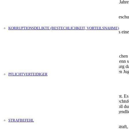
en, der das 14. Lebensjahr vollendet hat, jedoch noch keine 18 Jahre al
ischen 18 und 21 Jahren definiert. Wird festgestellt, dass der Beschul
.
KORRUPTIONSDELIKTE (BESTECHLICHKEIT, VORTEILSNAHME)
es Betreffenden, der in diesem Sinne eher einem Jugendlichen als ein
rafrecht in Hamburg
Herausforderung zugleich an, dem straffällig gewordenen Jugendlichen 
 kompetent beraten und vertreten wird, was aber nur möglich ist, wenn 
als wichtige Aufgabe, als Rechtsanwalt für Jugendstrafrecht in Hamburg
daher auf mich als
Fachanwalt für Strafrecht in Hamburg
und Ihren Juge
PFLICHTVERTEIDIGER
rteil, weil hier nicht der Bestrafungsgedanke im Vordergrund steht. E
gendlichen im Jugendstrafverfahren festgestellt, geht es bei den Recht
kunft keine weiteren Straftaten mehr begangen werden. Außerdem soll d
l „Straftäter“ aufgedrückt bekommt. Daher werden Straftaten von Jugen
STRAFBEFEHL
einer Haft- oder Geldstrafe rechnen. Der Jugendliche wird nicht best