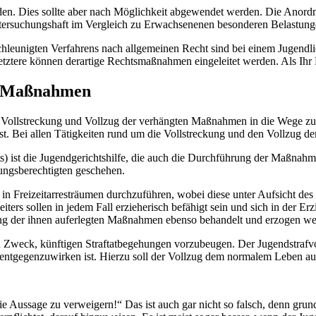
n. Dies sollte aber nach Möglichkeit abgewendet werden. Die Anordnu
ntersuchungshaft im Vergleich zu Erwachsenenen besonderen Belastung
leunigten Verfahrens nach allgemeinen Recht sind bei einem Jugendlich
tere können derartige Rechtsmaßnahmen eingeleitet werden. Als Ihr Fa
en Maßnahmen
ig, Vollstreckung und Vollzug der verhängten Maßnahmen in die Wege zu l
t. Bei allen Tätigkeiten rund um die Vollstreckung und den Vollzug d
ts) ist die Jugendgerichtshilfe, die auch die Durchführung der Maßna
hungsberechtigten geschehen.
r in Freizeitarresträumen durchzuführen, wobei diese unter Aufsicht de
eiters sollen in jedem Fall erzieherisch befähigt sein und sich in der E
g der ihnen auferlegten Maßnahmen ebenso behandelt und erzogen werd
en Zweck, künftigen Straftatbegehungen vorzubeugen. Der Jugendstrafvo
, entgegenzuwirken ist. Hierzu soll der Vollzug dem normalem Leben au
ie Aussage zu verweigern!“ Das ist auch gar nicht so falsch, denn gr