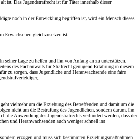
t ist. Das Jugendstrafrecht ist für Täter innerhalb dieser
digte noch in der Entwicklung begriffen ist, wird ein Mensch dieses
em Erwachsenen gleichzusetzen ist.
in seiner Lage zu helfen und ihn von Anfang an zu unterstützen.
seitens des Fachanwalts für Strafrecht genügend Erfahrung in diesem
 dafür zu sorgen, dass Jugendliche und Heranwachsende eine faire
ndstrafverteidiger,.
s geht vielmehr um die Erziehung des Betreffenden und damit um die
sfolgen nicht um die Bestrafung des Jugendlichen, sondern darum, ihn
urch die Anwendung des Jugendstrafrechts verhindert werden, dass der
dlichen und Heranwachsenden auch weniger schnell ins
raft, sondern erzogen und muss sich bestimmten Erziehungsmaßnahmen