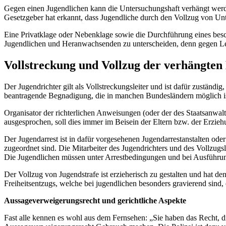
Gegen einen Jugendlichen kann die Untersuchungshaft verhängt werde
Gesetzgeber hat erkannt, dass Jugendliche durch den Vollzug von U
Eine Privatklage oder Nebenklage sowie die Durchführung eines besch
Jugendlichen und Heranwachsenden zu unterscheiden, denn gegen Letz
Vollstreckung und Vollzug der verhängt
Der Jugendrichter gilt als Vollstreckungsleiter und ist dafür zuständ
beantragende Begnadigung, die in manchen Bundesländern möglich is
Organisator der richterlichen Anweisungen (oder der des Staatsanwal
ausgesprochen, soll dies immer im Beisein der Eltern bzw. der Erzie
Der Jugendarrest ist in dafür vorgesehenen Jugendarrestanstalten ode
zugeordnet sind. Die Mitarbeiter des Jugendrichters und des Vollzugsl
Die Jugendlichen müssen unter Arrestbedingungen und bei Ausführun
Der Vollzug von Jugendstrafe ist erzieherisch zu gestalten und hat d
Freiheitsentzugs, welche bei jugendlichen besonders gravierend sind
Aussageverweigerungsrecht und gerichtliche Aspekte
Fast alle kennen es wohl aus dem Fernsehen: „Sie haben das Recht, d