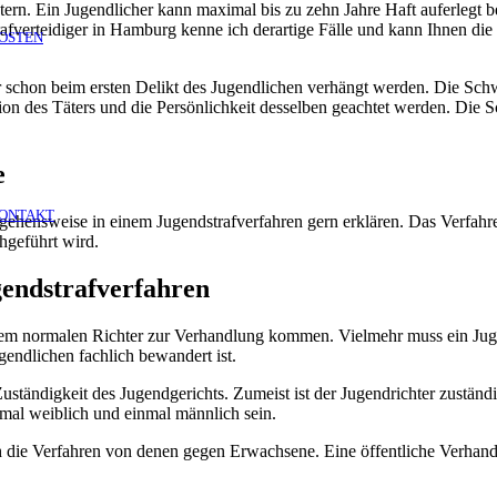
ftätern. Ein Jugendlicher kann maximal bis zu zehn Jahre Haft auferleg
Strafverteidiger in Hamburg kenne ich derartige Fälle und kann Ihnen 
OSTEN
 schon beim ersten Delikt des Jugendlichen verhängt werden. Die Schwe
ation des Täters und die Persönlichkeit desselben geachtet werden. Die
e
ONTAKT
gehensweise in einem Jugendstrafverfahren gern erklären. Das Verfahr
hgeführt wird.
gendstrafverfahren
einem normalen Richter zur Verhandlung kommen. Vielmehr muss ein Jugen
endlichen fachlich bewandert ist.
Zuständigkeit des Jugendgerichts. Zumeist ist der Jugendrichter zustän
nmal weiblich und einmal männlich sein.
ich die Verfahren von denen gegen Erwachsene. Eine öffentliche Verhan